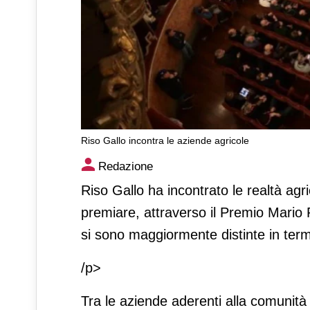
Riso Gallo incontra le aziende agricole
Riso Gallo incontra le aziend
Redazione
Riso Gallo ha incontrato le realtà agri
premiare, attraverso il Premio Mario 
si sono maggiormente distinte in termin
/p>
Tra le aziende aderenti alla comunità d