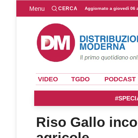
Menu
CERCA
Aggiornato a
giovedì 06 
VIDEO
TGDO
PODCAST
#SPECI
Riso Gallo inco
agricole