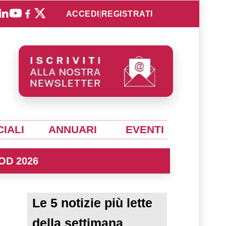
ACCEDI
|
REGISTRATI
IALI
ANNUARI
EVENTI
OD 2026
Le 5 notizie più lette
della settimana