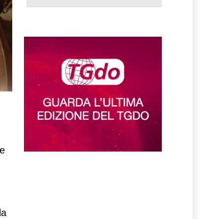
he
la