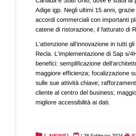
Canada e Stati Uniti, dove è stata la
Adige igp. Negli ultimi 15 anni, grazi
accordi commerciali con importanti pla
catene di ristorazione, il fatturato di
L'attenzione all'innovazione in tutti g
Recla. L'implementazione di Sap s/4H
benefici: semplificazione dell'architet
maggiore efficienza; focalizzazione s
sulle sue attività chiave; rafforzamento
cliente al centro del business; maggio
migliore accessibilità ai dati.
(_NEWS)
|
28 Febbraio 2024
S