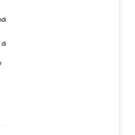
ndi
 di
e