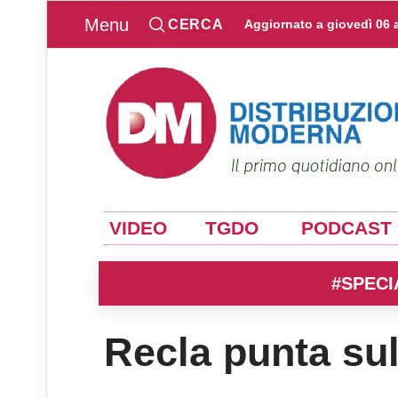
Menu
CERCA
Aggiornato a
giovedì 06 
VIDEO
TGDO
PODCAST
#SPECI
Recla punta sul