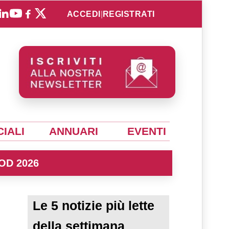
ACCEDI
|
REGISTRATI
IALI
ANNUARI
EVENTI
OD 2026
Le 5 notizie più lette
della settimana