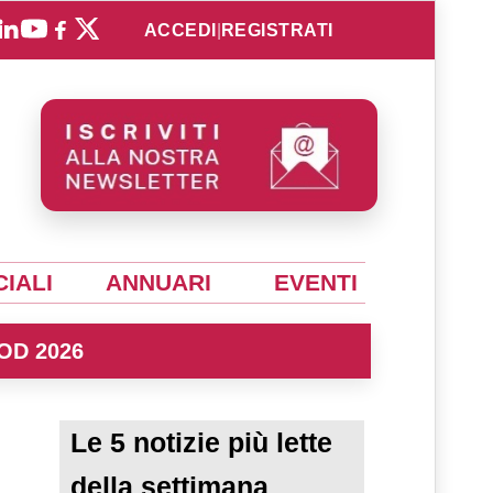
ACCEDI
|
REGISTRATI
IALI
ANNUARI
EVENTI
OD 2026
Le 5 notizie più lette
della settimana