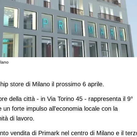
ilano
re il flagship store a Milano
hip store di Milano il prossimo 6 aprile.
re della città - in Via Torino 45 - rappresenta il 9°
he un forte impulso all'economia locale con la
tà di lavoro.
nto vendita di Primark nel centro di Milano e il terz