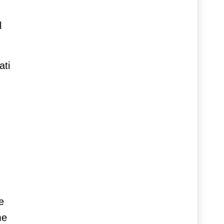
l
ati
e
me