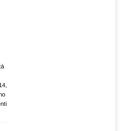
tà
14,
no
nti