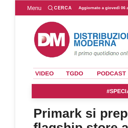
Menu
CERCA
Aggiornato a
giovedì 06 
VIDEO
TGDO
PODCAST
#SPECI
Primark si prep
flagship store 