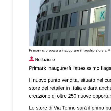
Primark si prepara a inaugurare il flagship store a M
Primark si prepara a inaugura
Redazione
Primark inaugurerà l’attesissimo flags
Il nuovo punto vendita, situato nel cuo
store del retailer in Italia e darà anc
creazione di oltre 250 nuove opportuni
Lo store di Via Torino sarà il primo pu