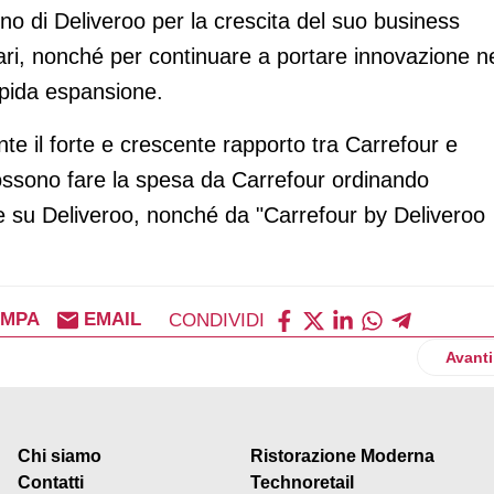
o di Deliveroo per la crescita del suo business
tari, nonché per continuare a portare innovazione n
apida espansione.
nte il forte e crescente rapporto tra Carrefour e
i possono fare la spesa da Carrefour ordinando
te su Deliveroo, nonché da "Carrefour by Deliveroo
AMPA
EMAIL
CONDIVIDI
a inaugurare il flagship store a Milano
Artico
Avanti
Chi siamo
Ristorazione Moderna
Contatti
Technoretail