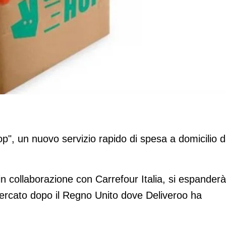
esa a casa in 10 minuti
Hop", un nuovo servizio rapido di spesa a domicilio 
 in collaborazione con Carrefour Italia, si espanderà
 mercato dopo il Regno Unito dove Deliveroo ha