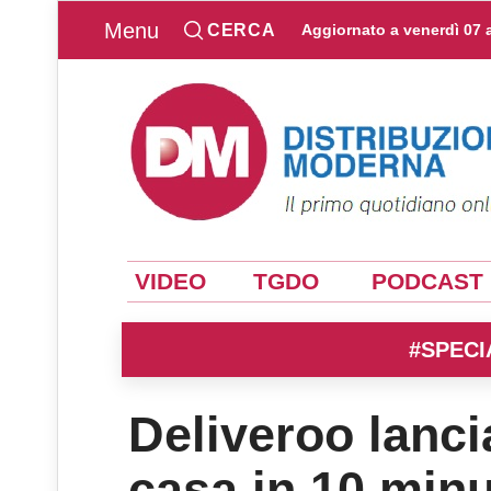
Menu
CERCA
Aggiornato a
venerdì 07 
VIDEO
TGDO
PODCAST
#SPECI
Deliveroo lanci
casa in 10 minu