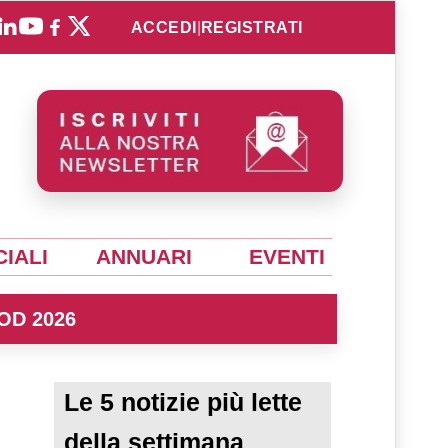
ACCEDI
|
REGISTRATI
IALI
ANNUARI
EVENTI
OD 2026
Le 5 notizie più lette
della settimana