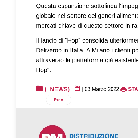
Questa espansione sottolinea l'impegn
globale nel settore dei generi alimen
mercati chiave di questo settore in r
Il lancio di "Hop" consolida ulteriorme
Deliveroo in Italia. A Milano i client
attraverso la piattaforma già esisten
Hop”.
(_NEWS)
|
03 Marzo 2022
ST
Articolo precedente: Primark si prepara 
Prec