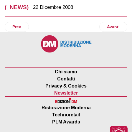
(_NEWS)
22 Dicembre 2008
Articolo precedente: Natale
Articolo suc
Prec
Avanti
Chi siamo
Contatti
Privacy & Cookies
Newsletter
Ristorazione Moderna
Technoretail
PLM Awards