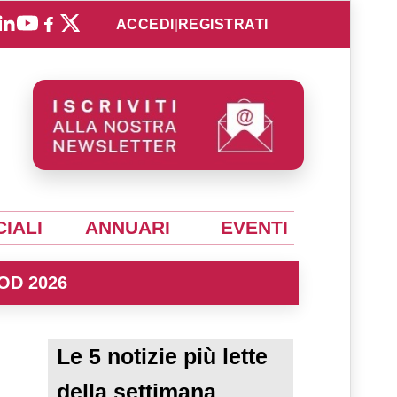
ACCEDI
|
REGISTRATI
IALI
ANNUARI
EVENTI
OD 2026
Le 5 notizie più lette
della settimana