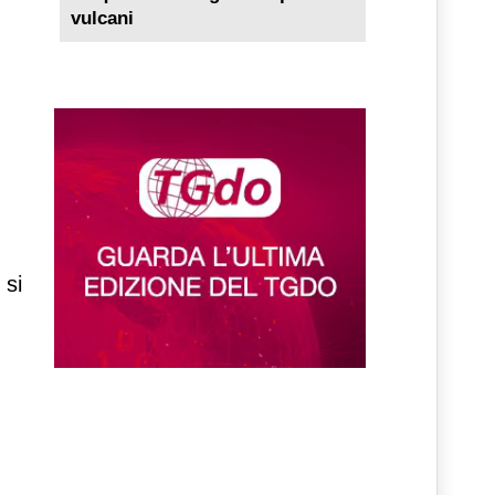
vulcani
 si