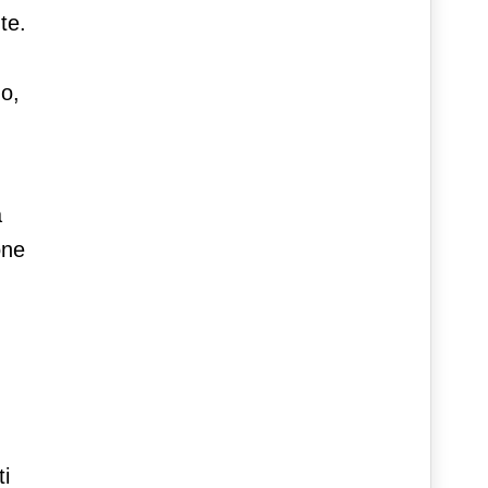
te.
go,
a
one
ti