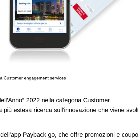
oria Customer engagement services
 dell’anno” nella categoria Customer
dell’Anno” 2022 nella categoria Customer
 più estesa ricerca sull’innovazione che viene svol
 dell’app Payback go, che offre promozioni e coup