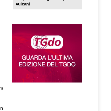
vulcani
ta
on