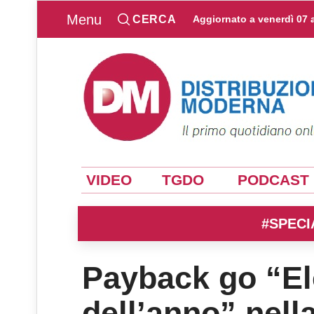
Menu
CERCA
Aggiornato a
venerdì 07 
VIDEO
TGDO
PODCAST
#SPECI
Payback go “El
dell’anno” nell