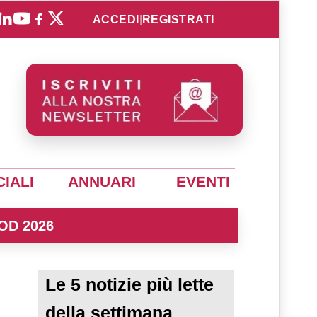
ACCEDI
|
REGISTRATI
IALI
ANNUARI
EVENTI
OD 2026
Le 5 notizie più lette
della settimana