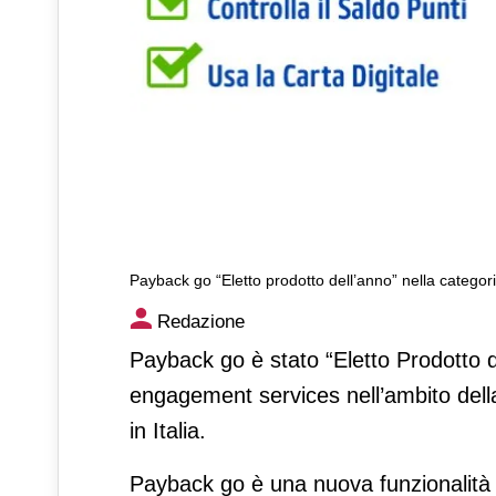
Payback go “Eletto prodotto dell’anno” nella categ
Payback go “Eletto prodotto
Redazione
engagement services
Payback go è stato “Eletto Prodotto 
engagement services nell’ambito della
in Italia.
Payback go è una nuova funzionalità