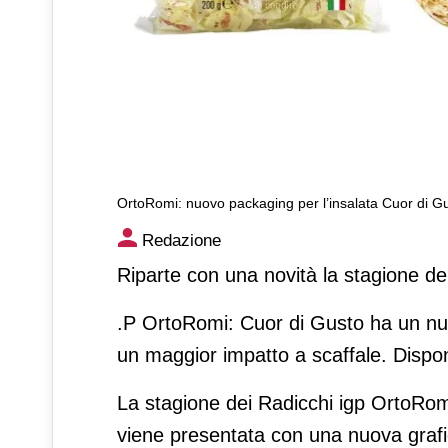
OrtoRomi: nuovo packaging per l’insalata Cuor di G
OrtoRomi: nuovo packaging p
Redazione
Riparte con una novità la stagione dei
.P OrtoRomi: Cuor di Gusto ha un nuo
un maggior impatto a scaffale. Disponi
La stagione dei Radicchi igp OrtoRomi
viene presentata con una nuova grafi