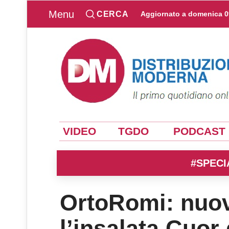
Menu
CERCA
Aggiornato a
domenica 0
VIDEO
TGDO
PODCAST
#SPECI
OrtoRomi: nuo
l’insalata Cuor