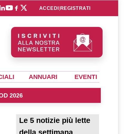
ACCEDI
|
REGISTRATI
IALI
ANNUARI
EVENTI
OD 2026
Le 5 notizie più lette
della settimana