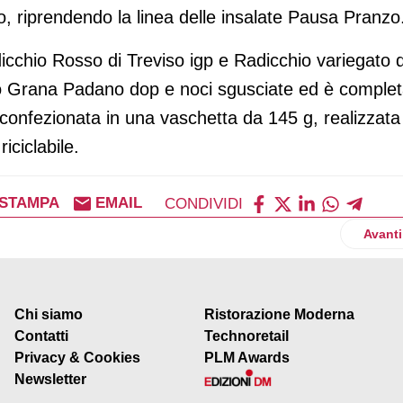
, riprendendo la linea delle insalate Pausa Pranzo
cchio Rosso di Treviso igp e Radicchio variegato d
io Grana Padano dop e noci sgusciate ed è comple
è confezionata in una vaschetta da 145 g, realizzata
iciclabile.
STAMPA
EMAIL
CONDIVIDI
di Modena igp si “colora” e nasce la linea “Senso”
Artico
Avanti
Chi siamo
Ristorazione Moderna
Contatti
Technoretail
Privacy & Cookies
PLM Awards
Newsletter