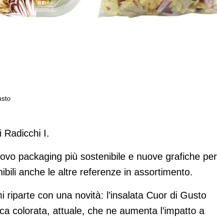
usto
er l’insalata Cuor di Gusto
 Radicchi I.
vo packaging più sostenibile e nuove grafiche per
bili anche le altre referenze in assortimento.
 riparte con una novità: l’insalata Cuor di Gusto
ca colorata, attuale, che ne aumenta l’impatto a