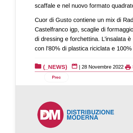
scaffale e nel nuovo formato quadrato
Cuor di Gusto contiene un mix di Radi
Castelfranco igp, scaglie di formagg
di dressing e forchettina. L’insalata 
con l’80% di plastica riciclata e 100% r
(_NEWS)
|
28 Novembre 2022
Articolo precedente: L’Aceto Balsamico 
Prec