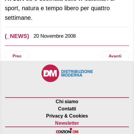
sport, natura e tempo libero per quattro
settimane.
(_NEWS)
20 Novembre 2008
Articolo precedente: Fujitsu Siemens Computers
Articolo suc
Prec
Avanti
Chi siamo
Contatti
Privacy & Cookies
Newsletter