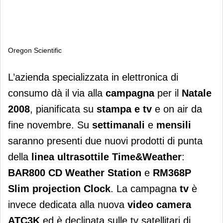
Oregon Scientific
Oregon Scientific
L’azienda specializzata in elettronica di
consumo dà il via alla
campagna
per il
Natale
2008
, pianificata su
stampa e tv
e on air da
fine novembre. Su
settimanali
e
mensili
saranno presenti due nuovi prodotti di punta
della
linea ultrasottile Time&Weather
:
BAR800 CD Weather Station
e
RM368P
Slim projection Clock
. La campagna
tv
è
invece dedicata alla nuova
video camera
ATC3K
ed è declinata sulle tv satellitari di