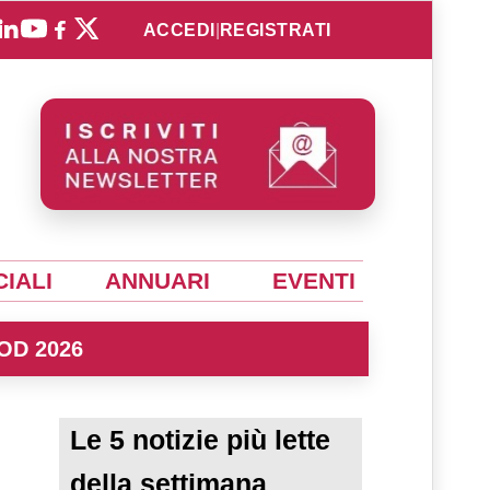
ACCEDI
|
REGISTRATI
IALI
ANNUARI
EVENTI
OD 2026
Le 5 notizie più lette
della settimana