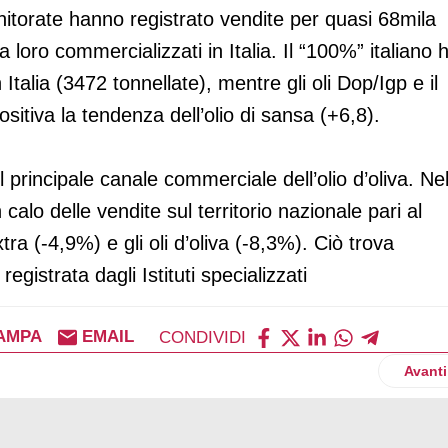
itorate hanno registrato vendite per quasi 68mila
a loro commercializzati in Italia. Il “100%” italiano 
 Italia (3472 tonnellate), mentre gli oli Dop/Igp e il
sitiva la tendenza dell’olio di sansa (+6,8).
il principale canale commerciale dell’olio d’oliva. Ne
alo delle vendite sul territorio nazionale pari al
tra (-4,9%) e gli oli d’oliva (-8,3%). Ciò trova
registrata dagli Istituti specializzati
AMPA
EMAIL
CONDIVIDI
iale tenuta dei consumi nel 2012
Artico
Avanti