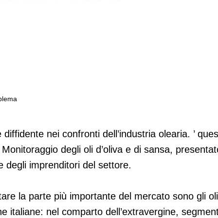
oblema
siste, ma con qualche problema
ffidente nei confronti dell’industria olearia. ’ que
Monitoraggio degli oli d’oliva e di sansa, presentat
 degli imprenditori del settore.
re la parte più importante del mercato sono gli oli
e italiane: nel comparto dell’extravergine, segmen