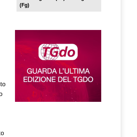
(Fg)
sto
o
to