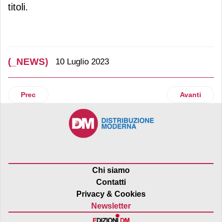
titoli.
(_NEWS)
10 Luglio 2023
Articolo precedente: Realco (Sigma): solidarietà per gli all
Articolo suc
Prec
Avanti
Chi siamo
Contatti
Privacy & Cookies
Newsletter