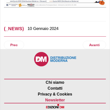
(_NEWS)
10 Gennaio 2024
Articolo precedente: L'Insalata dell'Orto verso nuovi obietti
Articolo suc
Prec
Avanti
Chi siamo
Contatti
Privacy & Cookies
Newsletter