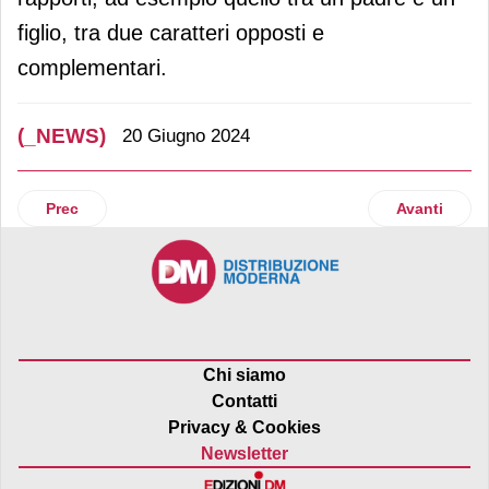
figlio, tra due caratteri opposti e
complementari.
(_NEWS)
20 Giugno 2024
Articolo precedente: Salmone Norvegese: per gli italiani è q
Articolo suc
Prec
Avanti
Chi siamo
Contatti
Privacy & Cookies
Newsletter