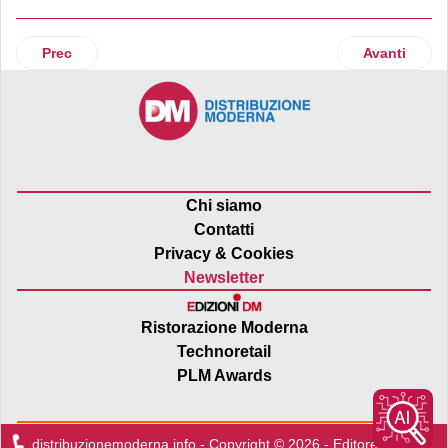
Articolo precedente: Lindt & Sprüngli registra una forte cre
Articolo succ
Prec
Avanti
Chi siamo
Contatti
Privacy & Cookies
Newsletter
Ristorazione Moderna
Technoretail
PLM Awards
distribuzionemoderna.info - Copyright © 2026 - Editore:
Edra