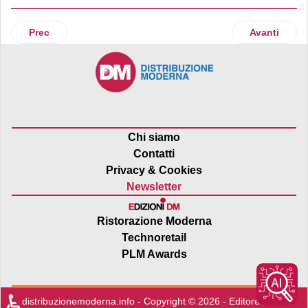
Articolo precedente: Food Truck Unconventional: al via il t
Articolo suc
Prec
Avanti
Chi siamo
Contatti
Privacy & Cookies
Newsletter
Ristorazione Moderna
Technoretail
PLM Awards
♿
distribuzionemoderna.info - Copyright © 2026 - Editore:
Edra