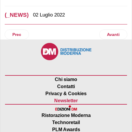
(_NEWS)
02 Luglio 2022
Articolo precedente: Il K-Food entra nei piatti degli italiani
Articolo suc
Prec
Avanti
Chi siamo
Contatti
Privacy & Cookies
Newsletter
Ristorazione Moderna
Technoretail
PLM Awards