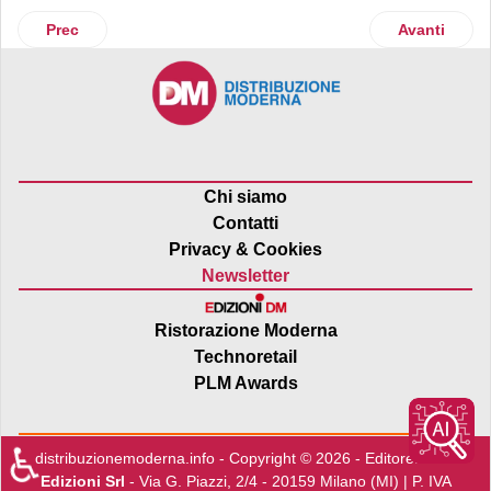
Articolo precedente: McDonald's
Articolo suc
Prec
Avanti
Chi siamo
Contatti
Privacy & Cookies
Newsletter
Ristorazione Moderna
Technoretail
PLM Awards
♿
distribuzionemoderna.info - Copyright © 2026 - Editore:
Edra
Edizioni Srl
- Via G. Piazzi, 2/4 - 20159 Milano (MI) | P. IVA