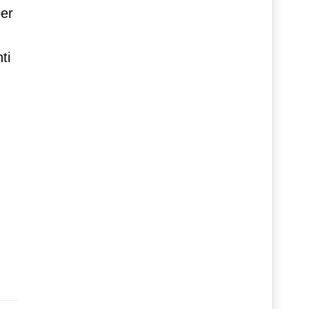
per
ti