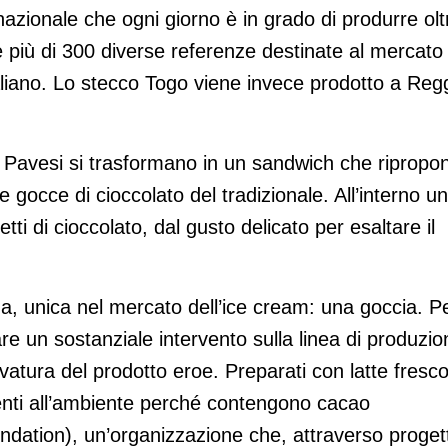
rnazionale che ogni giorno è in grado di produrre olt
e più di 300 diverse referenze destinate al mercato
aliano. Lo stecco Togo viene invece prodotto a Reg
and Pavesi si trasformano in un sandwich che ripropo
 gocce di cioccolato del tradizionale. All’interno un
ti di cioccolato, dal gusto delicato per esaltare il
orma, unica nel mercato dell’ice cream: una goccia. P
are un sostanziale intervento sulla linea di produzio
rvatura del prodotto eroe. Preparati con latte fresc
ttenti all’ambiente perché contengono cacao
dation), un’organizzazione che, attraverso progett