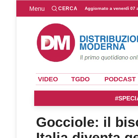
Menu
CERCA
Aggiornato a
venerdì 07 
VIDEO
TGDO
PODCAST
#SPECI
Gocciole: il bi
Italia diventa g