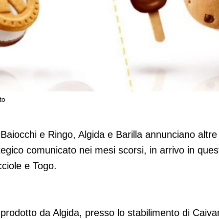
to
uto in Italia diventa gelato
, Baiocchi e Ringo, Algida e Barilla annunciano altre
egico comunicato nei mesi scorsi, in arrivo in ques
cciole e Togo.
prodotto da Algida, presso lo stabilimento di Caiv