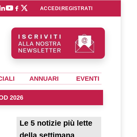
ACCEDI
|
REGISTRATI
IALI
ANNUARI
EVENTI
OD 2026
Le 5 notizie più lette
della settimana