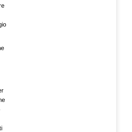
re
gio
ne
er
ne
o
i