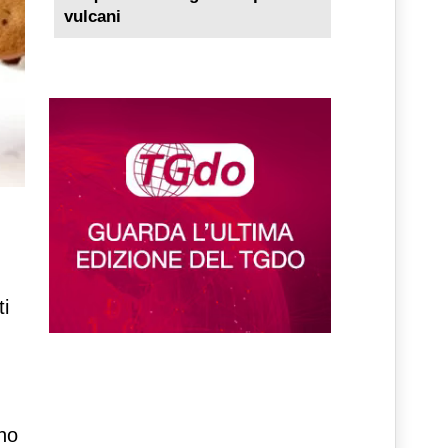
vulcani
ti
ano