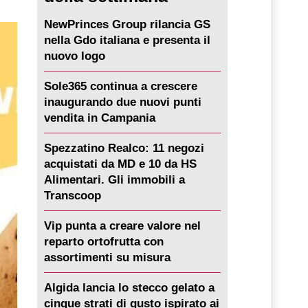
NewPrinces Group rilancia GS
nella Gdo italiana e presenta il
nuovo logo
Sole365 continua a crescere
inaugurando due nuovi punti
vendita in Campania
Spezzatino Realco: 11 negozi
acquistati da MD e 10 da HS
Alimentari. Gli immobili a
Transcoop
Vip punta a creare valore nel
reparto ortofrutta con
assortimenti su misura
Algida lancia lo stecco gelato a
cinque strati di gusto ispirato ai