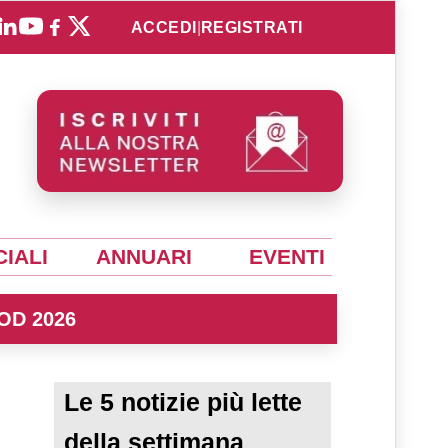
ACCEDI
|
REGISTRATI
IALI
ANNUARI
EVENTI
OD 2026
Le 5 notizie più lette
della settimana