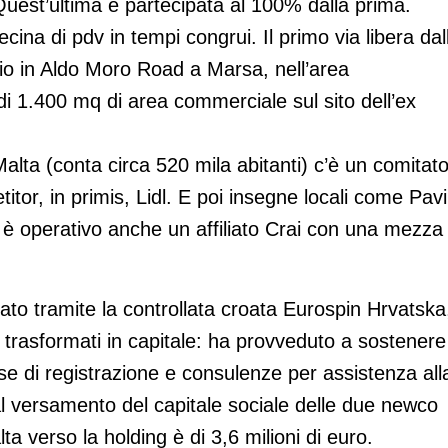
 Quest’ultima è partecipata al 100% dalla prima.
decina di pdv in tempi congrui. Il primo via libera dal
ozio in Aldo Moro Road a Marsa, nell’area
a di 1.400 mq di area commerciale sul sito dell’ex
alta (conta circa 520 mila abitanti) c’è un comitat
itor, in primis, Lidl. E poi insegne locali come Pavi
i è operativo anche un affiliato Crai con una mezza
ato tramite la controllata croata Eurospin Hrvatska
ti trasformati in capitale: ha provveduto a sostenere
e di registrazione e consulenze per assistenza all
e al versamento del capitale sociale delle due newco
lta verso la holding è di 3,6 milioni di euro.