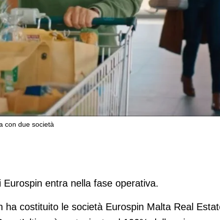
ta con due società
to estero: sbarca a Malta con due socie
 Eurospin entra nella fase operativa.
 ha costituito le società Eurospin Malta Real Esta