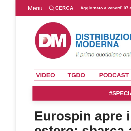
Menu
CERCA
Aggiornato a
venerdì 07 
VIDEO
TGDO
PODCAST
#SPECI
Eurospin apre i
estero: sbarca 