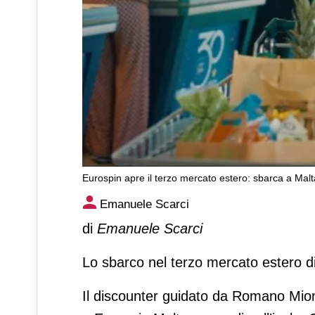
Eurospin apre il terzo mercato estero: sbarca a Mal
Eurospin apre il terzo merca
Emanuele Scarci
di
Emanuele Scarci
Lo sbarco nel terzo mercato estero di
Il discounter guidato da Romano Mion