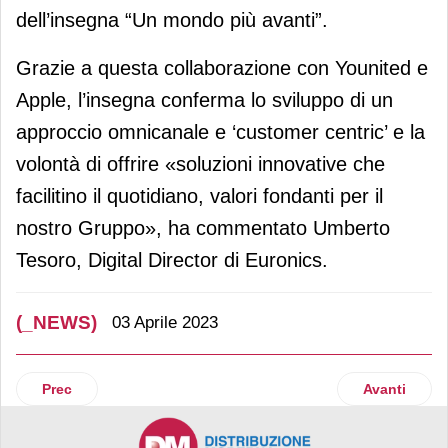
dell’insegna “Un mondo più avanti”.
Grazie a questa collaborazione con Younited e
Apple, l’insegna conferma lo sviluppo di un
approccio omnicanale e ‘customer centric’ e la
volontà di offrire «soluzioni innovative che
facilitino il quotidiano, valori fondanti per il
nostro Gruppo», ha commentato Umberto
Tesoro, Digital Director di Euronics.
(_NEWS)
03 Aprile 2023
Articolo precedente: Roberto Zoia confermato alla presidenz
Articolo suc
Prec
Avanti