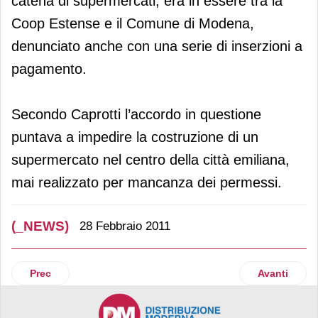
catena di supermercati, era in essere tra la
Coop Estense e il Comune di Modena,
denunciato anche con una serie di inserzioni a
pagamento.
Secondo Caprotti l’accordo in questione
puntava a impedire la costruzione di un
supermercato nel centro della città emiliana,
mai realizzato per mancanza dei permessi.
(_NEWS)
28 Febbraio 2011
Articolo precedente: Adt presenta ai negozianti un nuovo so
Articolo suc
Prec
Avanti