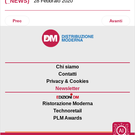
(_NEWS)
28 Febbraio 2020
Articolo precedente: Coronavirus, l’Autorità interviene nel s
Articolo suc
Prec
Avanti
Chi siamo
Contatti
Privacy & Cookies
Newsletter
Ristorazione Moderna
Technoretail
PLM Awards