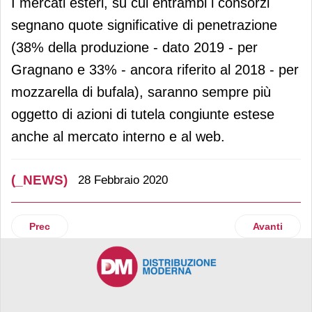
I mercati esteri, su cui entrambi i consorzi
segnano quote significative di penetrazione
(38% della produzione - dato 2019 - per
Gragnano e 33% - ancora riferito al 2018 - per
mozzarella di bufala), saranno sempre più
oggetto di azioni di tutela congiunte estese
anche al mercato interno e al web.
(_NEWS)
28 Febbraio 2020
Articolo precedente: Coronavirus, Federdistribuzione: forti 
Articolo suc
Prec
Avanti