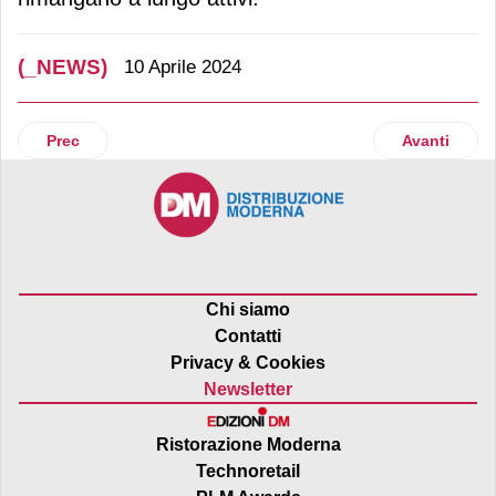
(_NEWS)
10 Aprile 2024
Articolo precedente: Acqua Sant’Anna inizia un viaggio nel
Articolo suc
Prec
Avanti
Chi siamo
Contatti
Privacy & Cookies
Newsletter
Ristorazione Moderna
Technoretail