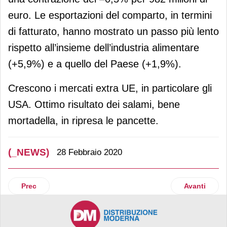
euro. Le esportazioni del comparto, in termini
di fatturato, hanno mostrato un passo più lento
rispetto all’insieme dell’industria alimentare
(+5,9%) e a quello del Paese (+1,9%).
Crescono i mercati extra UE, in particolare gli
USA. Ottimo risultato dei salami, bene
mortadella, in ripresa le pancette.
(_NEWS)
28 Febbraio 2020
Articolo precedente: Il Gruppo D’Amico nell’hub food tech 
Articolo suc
Prec
Avanti