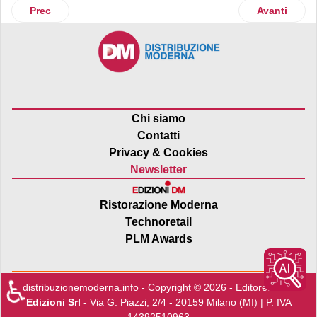
Articolo precedente: Da Alce Nero le nuove purea di frutta
Articolo suc
Prec
Avanti
Chi siamo
Contatti
Privacy & Cookies
Newsletter
Ristorazione Moderna
Technoretail
PLM Awards
♿
distribuzionemoderna.info - Copyright © 2026 - Editore:
Edra
Edizioni Srl
- Via G. Piazzi, 2/4 - 20159 Milano (MI) | P. IVA
14392510963