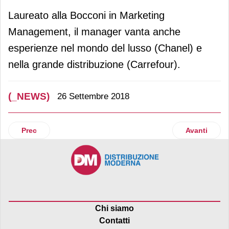
Laureato alla Bocconi in Marketing
Management, il manager vanta anche
esperienze nel mondo del lusso (Chanel) e
nella grande distribuzione (Carrefour).
(_NEWS)
26 Settembre 2018
Articolo precedente: Aldi, oltre 220 posti di lavoro creati d
Articolo suc
Prec
Avanti
Chi siamo
Contatti