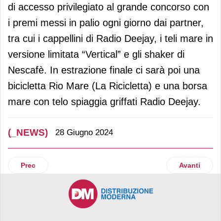
di accesso privilegiato al grande concorso con
i premi messi in palio ogni giorno dai partner,
tra cui i cappellini di Radio Deejay, i teli mare in
versione limitata “Vertical” e gli shaker di
Nescafè. In estrazione finale ci sarà poi una
bicicletta Rio Mare (La Ricicletta) e una borsa
mare con telo spiaggia griffati Radio Deejay.
(_NEWS)
28 Giugno 2024
Articolo precedente: Dole fa squadra con Pallacanestro Bresc
Articolo suc
Prec
Avanti