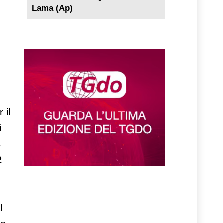
Lama (Ap)
 il
i
s
2
l