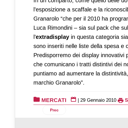
In un comparto, come quello delle uova
l’esposizione a scaffale e la riconosc
Granarolo “che per il 2010 ha progra
Luca Rimondini – sia sul pack che sul
l’
extradisplay
in questa categoria si
sono inseriti nelle liste della spesa e 
Predisporremo dei display innovativi per
che comunicano i tratti distintivi dei
puntiamo ad aumentare la distintività,
marchio Granarolo”.
MERCATI
|
29 Gennaio 2010
Articolo precedente: Il ripieno si fa ricc
Prec