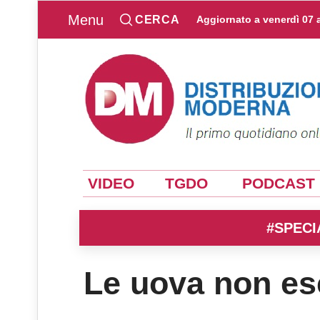
Menu
CERCA
Aggiornato a
venerdì 07 
VIDEO
TGDO
PODCAST
#SPECI
Le uova non es