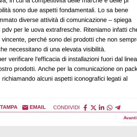
, in cui la competitività delle marche e delle pl
ibilità sono due aspetti fondamentali. Lo sa bene
mmato diverse attività di comunicazione – spiega
 pdv per le uova extrafresche. Riteniamo infatti ch
a vincente, perché sono dei prodotti che non sempr
che necessitano di una elevata visibilità.
 verificare l’efficacia di installazioni fuori dal line
 nostro prodotti. Anche per la comunicazione on pac
 richiamando alcuni aspetti iconografici legati al
STAMPA
EMAIL
CONDIVIDI
o
Artico
Avanti