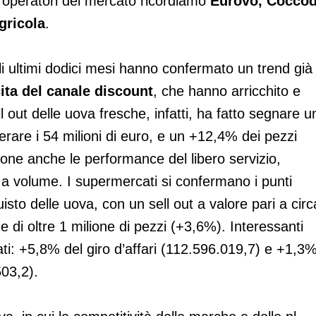
ri operatori del mercato ricordiamo
Eurovo, Coccod
gricola
.
li ultimi dodici mesi hanno confermato un trend già
cita del canale discount
, che hanno arricchito e
ell out delle uova fresche, infatti, ha fatto segnare u
perare i 54 milioni di euro, e un +12,4% dei pezzi
uone anche le performance del libero servizio,
 a volume. I supermercati si confermano i punti
cquisto delle uova, con un sell out a valore pari a circ
 di oltre 1 milione di pezzi (+3,6%). Interessanti
ti: +5,8% del giro d’affari (112.596.019,7) e +1,3
503,2).