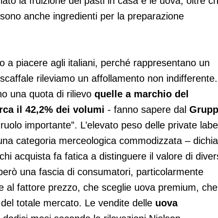
ato la fruizione dei pasti in casa e le uova, oltre c
 sono anche ingredienti per la preparazione
o a piacere agli italiani, perché rappresentano un
 scaffale rileviamo un affollamento non indifferente.
no una quota di rilievo
quelle a marchio del
rca il 42,2% dei volumi
- fanno sapere dal
Grup
ruolo importante”. L’elevato peso delle private labe
 una categoria merceologica commodizzata – dichia
i acquista fa fatica a distinguere il valore di diver
 però una fascia di consumatori, particolarmente
che al fattore prezzo, che sceglie uova premium, che
del totale mercato. Le vendite delle
uova