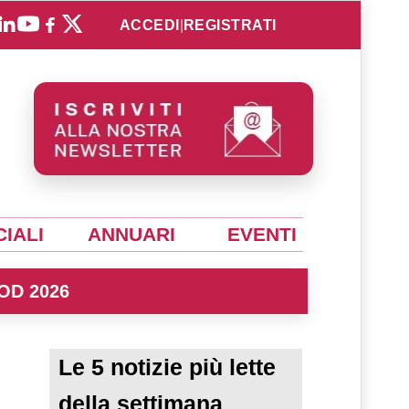
ACCEDI
|
REGISTRATI
IALI
ANNUARI
EVENTI
OD 2026
Le 5 notizie più lette
della settimana