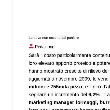
Le uova non escono dal paniere
Le uova non escono dal pan
Redazione
Sarà il costo particolarmente contenut
loro elevato apporto proteico e potere
hanno mostrato crescite di rilievo del
aggiornati a novembre 2009, le vendi
milioni e 755mila pezzi,
e il giro d’
segnare un incremento del
6,2%
. “L
marketing manager formaggi, burr