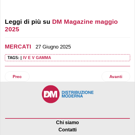
Leggi di più su
DM Magazine maggio
2025
MERCATI
27 Giugno 2025
TAGS:
|
IV E V GAMMA
Articolo precedente: Detergenza bucato, il pulito non basta
Articolo succ
Prec
Avanti
Chi siamo
Contatti