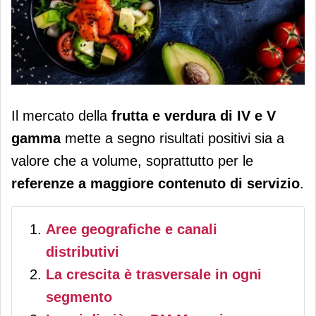
IV e V gamma, l’assortimento
Il mercato della
frutta e verdura di IV e V
favorisce la crescita
gamma
mette a segno risultati positivi sia a
valore che a volume, soprattutto per le
referenze a maggiore contenuto di servizio
.
Aree geografiche e canali
distributivi
La crescita è trasversale in ogni
segmento