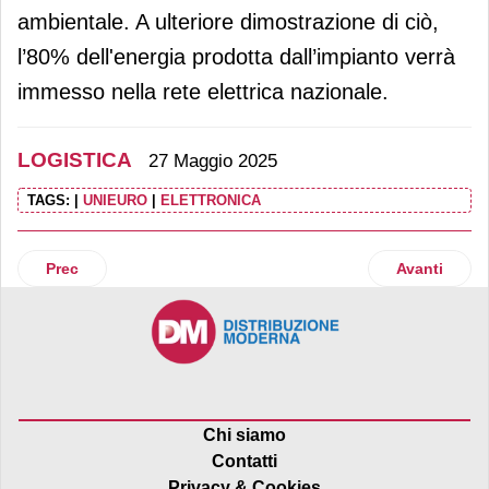
ambientale. A ulteriore dimostrazione di ciò,
l’80% dell'energia prodotta dall’impianto verrà
immesso nella rete elettrica nazionale.
LOGISTICA
27 Maggio 2025
TAGS:
|
UNIEURO
|
ELETTRONICA
Articolo precedente: Prologis riqualifica un immobile acqu
Articolo suc
Prec
Avanti
Chi siamo
Contatti
Privacy & Cookies