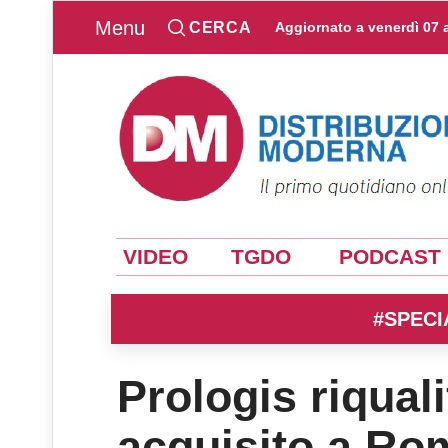
Menu
CERCA
Aggiornato a
venerdì 07 
VIDEO
TGDO
PODCAST
#SPECI
Prologis riqual
acquisito a Ro