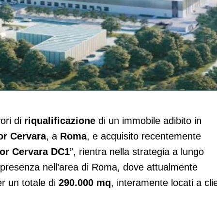
bile acquisito a Roma
vori di
riqualificazione
di un immobile adibito in
or Cervara
, a
Roma
, e acquisito recentemente
or Cervara DC1
”, rientra nella strategia a lungo
a presenza nell’area di Roma, dove attualmente
er un totale di
290.000 mq
, interamente locati a clie