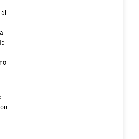
 di
la
le
imo
d
con