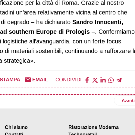
ficazione per la città di Roma. Grazie al nostro
ittadini un’area relativamente vicina al centro che
 di degrado – ha dichiarato
Sandro Innocenti,
ead southern Europe di Prologis
–. Confermiamo 
 logistiche all’avanguardia, con un forte focus
o di materiali sostenibili, continuando a rafforzare l
a strategica».
STAMPA
EMAIL
CONDIVIDI
va era del trasporto sostenibile
Artico
Avanti
Chi siamo
Ristorazione Moderna
Contatti
Technoretail