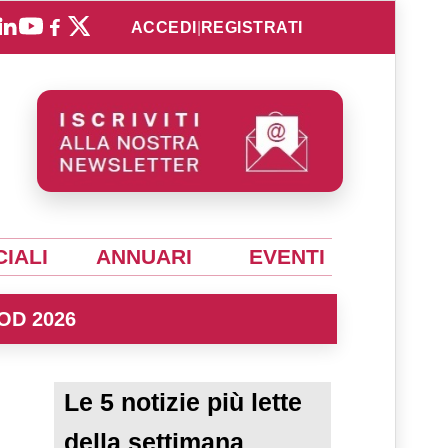
ACCEDI
|
REGISTRATI
IALI
ANNUARI
EVENTI
OD 2026
Le 5 notizie più lette
della settimana