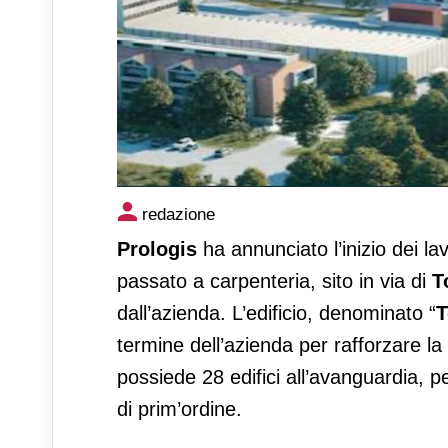
Prologis riqualifica un immo
redazione
Prologis
ha annunciato l’inizio dei la
passato a carpenteria, sito in via di
T
dall’azienda. L’edificio, denominato “
T
termine dell’azienda per rafforzare l
possiede 28 edifici all’avanguardia, p
di prim’ordine.