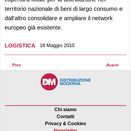
territorio nazionale di beni di largo consumo e
dall’altro consolidare e ampliare il network
europeo già esistente.
LOGISTICA
18 Maggio 2010
Articolo precedente: La filiera “green” di Cprsystem vince l
Articolo suc
Prec
Avanti
Chi siamo
Contatti
Privacy & Cookies
Newsletter