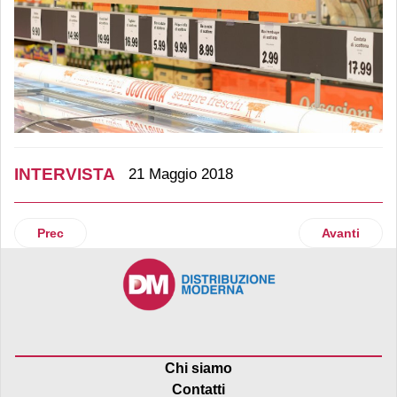
INTERVISTA
21 Maggio 2018
Articolo precedente: Authentico smaschera l'italian sound
Articolo suc
Prec
Avanti
Chi siamo
Contatti