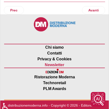
Articolo precedente: Jysk Italia rafforza la presenza nel Pae
Articolo succ
Prec
Avanti
Chi siamo
Contatti
Privacy & Cookies
Newsletter
Ristorazione Moderna
Technoretail
PLM Awards
♿
distribuzionemoderna.info - Copyright © 2026 - Editore:
Edra