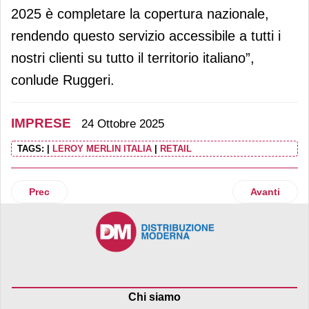
2025 è completare la copertura nazionale,
rendendo questo servizio accessibile a tutti i
nostri clienti su tutto il territorio italiano”,
conlude Ruggeri.
IMPRESE
24 Ottobre 2025
TAGS:
|
LEROY MERLIN ITALIA
|
RETAIL
Articolo precedente: Gruppo Carrefour, vendite a 66,2 miliardi
Articolo su
Prec
Avanti
Chi siamo