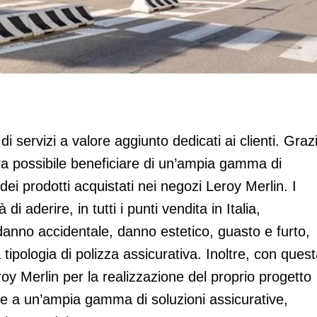
i clienti
i servizi a valore aggiunto dedicati ai clienti. Graz
ra possibile beneficiare di un’ampia gamma di
ei prodotti acquistati nei negozi Leroy Merlin. I
di aderire, in tutti i punti vendita in Italia,
 danno accidentale, danno estetico, guasto e furto,
tipologia di polizza assicurativa. Inoltre, con ques
roy Merlin per la realizzazione del proprio progetto
re a un’ampia gamma di soluzioni assicurative,