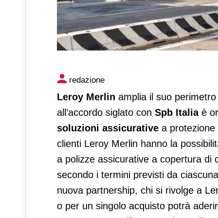
Leroy Merlin amplia i servizi a
redazione
Leroy Merlin
amplia il suo perimetro d
all’accordo siglato con
Spb Italia
è o
soluzioni assicurative
a protezione d
clienti Leroy Merlin hanno la possibilità 
a polizze assicurative a copertura di
secondo i termini previsti da ciascuna 
nuova partnership, chi si rivolge a Le
o per un singolo acquisto potrà aderi