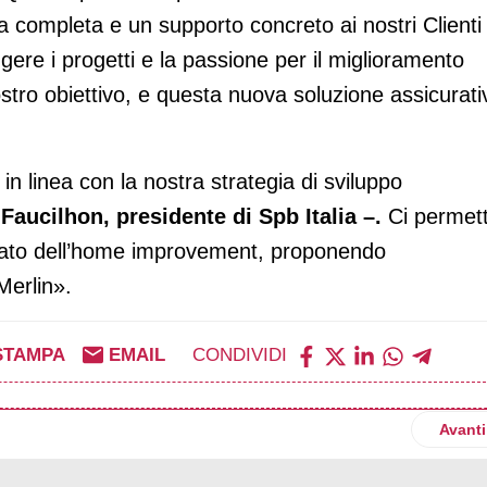
za completa e un supporto concreto ai nostri Clienti 
gere i progetti e la passione per il miglioramento
nostro obiettivo, e questa nuova soluzione assicurati
n linea con la nostra strategia di sviluppo
aucilhon, presidente di Spb Italia –.
Ci permet
rcato dell’home improvement, proponendo
Merlin».
STAMPA
EMAIL
CONDIVIDI
 mercato finlandese con Meyo
Artico
Avanti