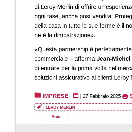
di Leroy Merlin di offrire un'esperien
ogni fase, anche post vendita. Proteg
della casa in tutte le sue forme è il 
ne è la dimostrazione».
«Questa partnership è perfettamente i
commerciale – afferma
Jean-Michel F
di entrare per la prima volta nel me
soluzioni assicurative ai clienti Leroy 
IMPRESE
|
27 Febbraio 2025
|
LEROY MERLIN
Articolo precedente: Alpeker entra nel
Prec