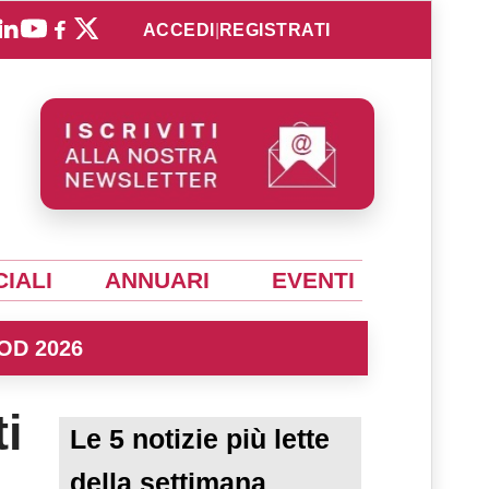
ACCEDI
|
REGISTRATI
IALI
ANNUARI
EVENTI
OD 2026
ti
Le 5 notizie più lette
della settimana