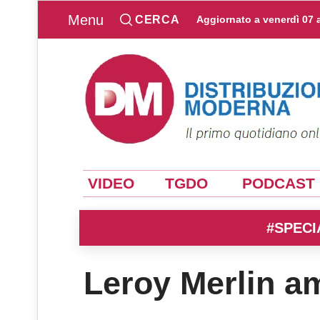
Menu
CERCA
Aggiornato a
venerdì 07 
VIDEO
TGDO
PODCAST
#SPECI
Leroy Merlin amp