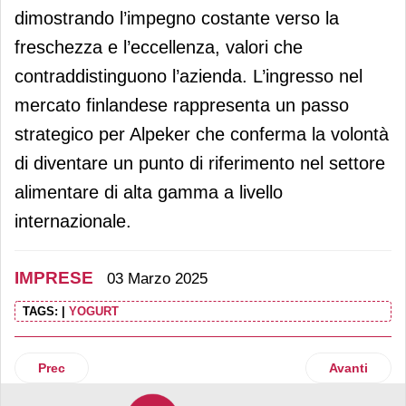
dimostrando l’impegno costante verso la
freschezza e l’eccellenza, valori che
contraddistinguono l’azienda. L’ingresso nel
mercato finlandese rappresenta un passo
strategico per Alpeker che conferma la volontà
di diventare un punto di riferimento nel settore
alimentare di alta gamma a livello
internazionale.
IMPRESE
03 Marzo 2025
TAGS:
|
YOGURT
Articolo precedente: Unicoop Etruria, più sinergie e cession
Articolo succ
Prec
Avanti