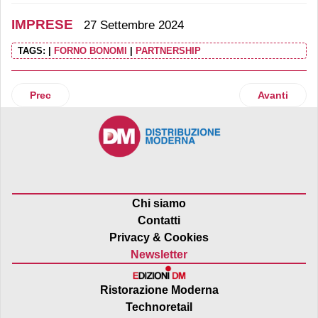
IMPRESE
27 Settembre 2024
TAGS:
|
FORNO BONOMI
|
PARTNERSHIP
Articolo precedente: Mazzoni, il kiwi greco raddoppia, la st
Articolo suc
Prec
Avanti
Chi siamo
Contatti
Privacy & Cookies
Newsletter
Ristorazione Moderna
Technoretail