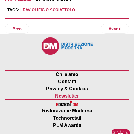
TAGS:
|
RAVIOLIFICIO SCOIATTOLO
Articolo precedente: Citterio apre un nuovo stabilimento p
Articolo suc
Prec
Avanti
Chi siamo
Contatti
Privacy & Cookies
Newsletter
Ristorazione Moderna
Technoretail
PLM Awards