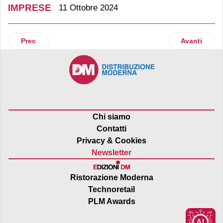
IMPRESE
11 Ottobre 2024
Articolo precedente: Esselunga e sindacati: braccio di ferro
Articolo suc
Prec
Avanti
Chi siamo
Contatti
Privacy & Cookies
Newsletter
Ristorazione Moderna
Technoretail
PLM Awards