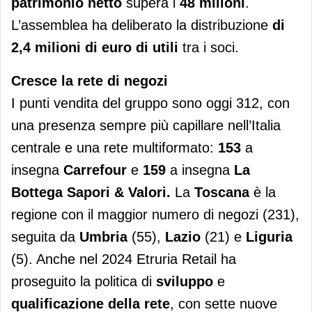
patrimonio netto
supera i
48 milioni
.
L’assemblea ha deliberato la distribuzione
di
2,4 milioni di euro di utili
tra i soci.
Cresce la rete di negozi
I punti vendita del gruppo sono oggi 312, con
una presenza sempre più capillare nell’Italia
centrale e una rete multiformato:
153
a
insegna
Carrefour
e
159
a insegna
La
Bottega Sapori & Valori.
La
Toscana
è la
regione con il maggior numero di negozi (231),
seguita da
Umbria
(55),
Lazio
(21) e
Liguria
(5). Anche nel 2024 Etruria Retail ha
proseguito la politica di
sviluppo
e
qualificazione della rete
, con sette nuove