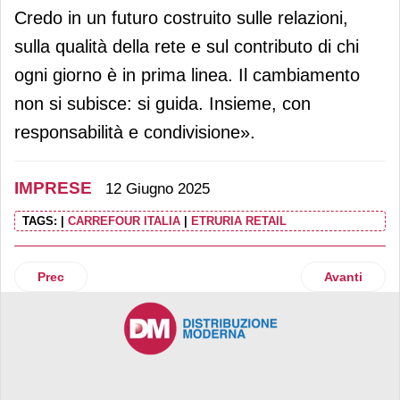
Credo in un futuro costruito sulle relazioni,
sulla qualità della rete e sul contributo di chi
ogni giorno è in prima linea. Il cambiamento
non si subisce: si guida. Insieme, con
responsabilità e condivisione».
IMPRESE
12 Giugno 2025
TAGS:
|
CARREFOUR ITALIA
|
ETRURIA RETAIL
Articolo precedente: Forno Bonomi festeggia 175 anni
Articolo suc
Prec
Avanti