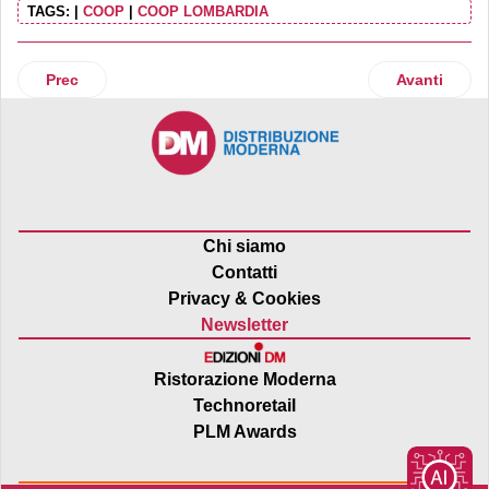
TAGS:
|
COOP
|
COOP LOMBARDIA
Articolo precedente: Moody’s e S&P: più rischio sul debito
Articolo suc
Prec
Avanti
Chi siamo
Contatti
Privacy & Cookies
Newsletter
Ristorazione Moderna
Technoretail
PLM Awards