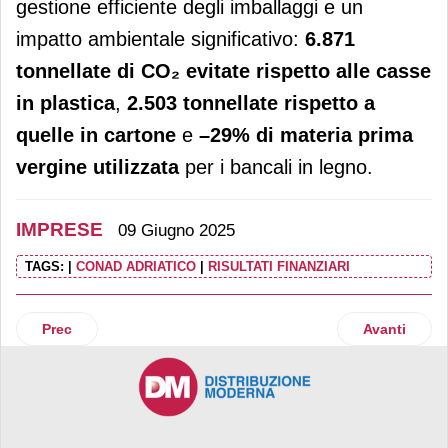
gestione efficiente degli imballaggi e un
impatto ambientale significativo:
6.871
tonnellate di CO
₂
evitate rispetto alle casse
in plastica
,
2.503 tonnellate rispetto a
quelle in cartone
e
–29% di materia prima
vergine utilizzata
per i bancali in legno.
IMPRESE
09 Giugno 2025
TAGS:
|
CONAD ADRIATICO
|
RISULTATI FINANZIARI
Articolo precedente: Unicoop Firenze, approvato il bilancio
Articolo succ
Prec
Avanti