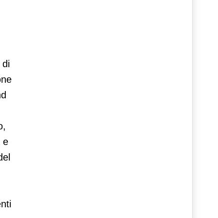
 di
one
nd
o,
 e
del
nti