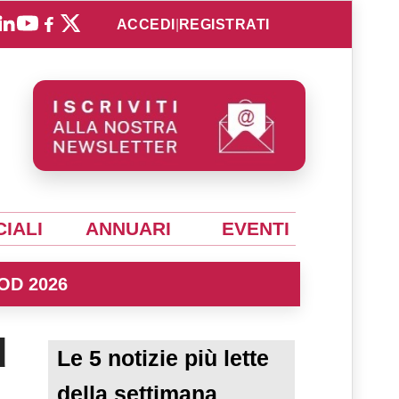
ACCEDI
|
REGISTRATI
IALI
ANNUARI
EVENTI
OD 2026
d
Le 5 notizie più lette
della settimana