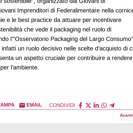
 sostenibile”, organizzato dai Giovani di
ovani Imprenditori di Federalimentare nella cornic
ie e le best practice da attuare per incentivare
stenibilità che vede il packaging nel ruolo di
econdo l’"Osservatorio Packaging del Largo Consumo
fatti un ruolo decisivo nelle scelte d’acquisto di ci
enta un aspetto cruciale per contribuire a rendere
 per l’ambiente.
TAMPA
EMAIL
CONDIVIDI
iamento di 10 milioni per una nuova linea produttiva
Artico
Avanti