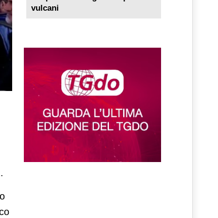
vulcani
.
to
sco