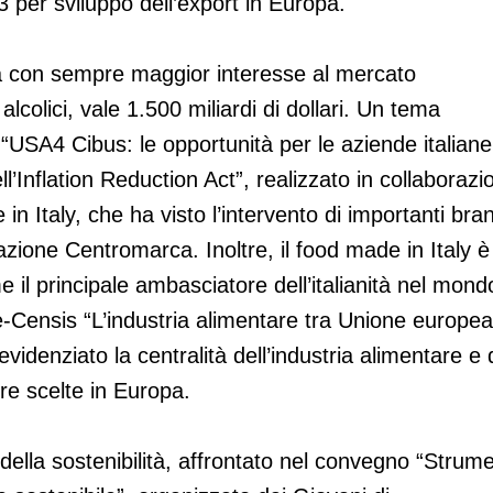
 per sviluppo dell’export in Europa.
da con sempre maggior interesse al mercato
lcolici, vale 1.500 miliardi di dollari. Un tema
“USA4 Cibus: le opportunità per le aziende italiane
ell’Inflation Reduction Act”, realizzato in collaborazi
Italy, che ha visto l’intervento di importanti bra
iazione Centromarca. Inoltre, il food made in Italy è
e il principale ambasciatore dell’italianità nel mond
-Censis “L’industria alimentare tra Unione europea
videnziato la centralità dell’industria alimentare e 
ure scelte in Europa.
ella sostenibilità, affrontato nel convegno “Strume