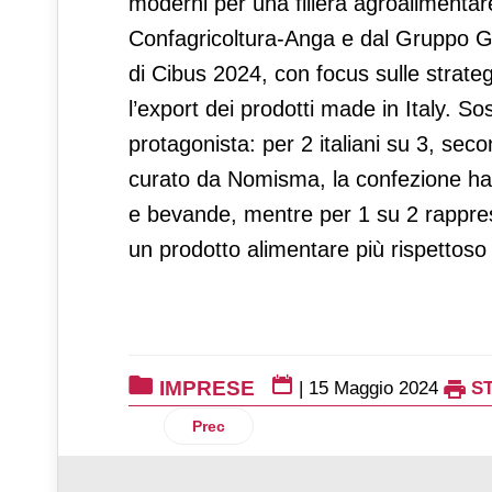
moderni per una filiera agroalimentare
Confagricoltura-Anga e dal Gruppo Gi
di Cibus 2024, con focus sulle strateg
l’export dei prodotti made in Italy. So
protagonista: per 2 italiani su 3, s
curato da Nomisma, la confezione ha in
e bevande, mentre per 1 su 2 rappres
un prodotto alimentare più rispettoso
IMPRESE
|
15 Maggio 2024
S
Articolo precedente: Pinsami: un finanz
Prec