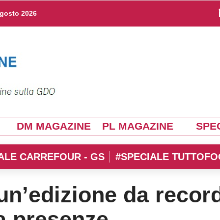
agosto 2026
DM MAGAZINE
PL MAGAZINE
SPEC
ALE CARREFOUR - GS
#SPECIALE TUTTOFO
un’edizione da recor
la presenze