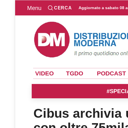
Menu
CERCA
Aggiornato a
sabato 08 
VIDEO
TGDO
PODCAST
#SPECI
Cibus archivia 
con oltre 75mi