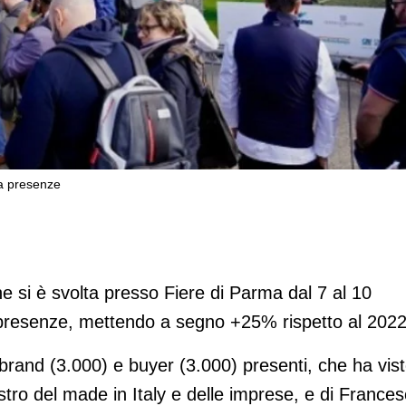
la presenze
a record con oltre 75mila presenze
e si è svolta presso Fiere di Parma dal 7 al 10
 presenze, mettendo a segno +25% rispetto al 2022
brand (3.000) e buyer (3.000) presenti, che ha vis
stro del made in Italy e delle imprese, e di France