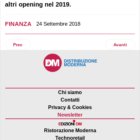
altri opening nel 2019.
FINANZA
24 Settembre 2018
Articolo precedente: Granarolo e Giv, alleanza nel vino sul 
Articolo suc
Prec
Avanti
Chi siamo
Contatti
Privacy & Cookies
Newsletter
Ristorazione Moderna
Technoretail