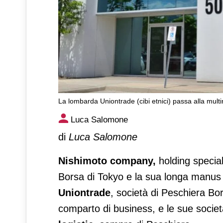
La lombarda Uniontrade (cibi etnici) passa alla mult
La lombarda Uniontrade (cibi
Luca Salomone
Nishimoto
di
Luca Salomone
Nishimoto company,
holding special
Borsa di Tokyo e la sua longa manus
Uniontrade
, società di Peschiera B
comparto di business, e le sue società 