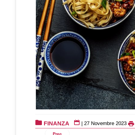
FINANZA
|
27 Novembre 2023
Articolo precedente: Gruppo Cavit: una 
Prec