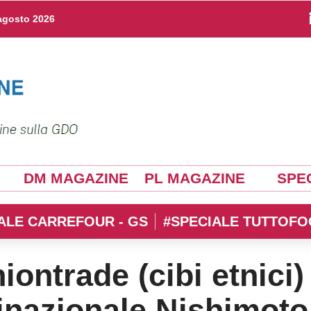
agosto 2026
DM MAGAZINE
PL MAGAZINE
SPEC
ALE CARREFOUR - GS
#SPECIALE TUTTOFO
ontrade (cibi etnici)
tinazionale Nishimoto