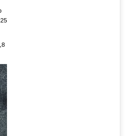
o
 25
,8