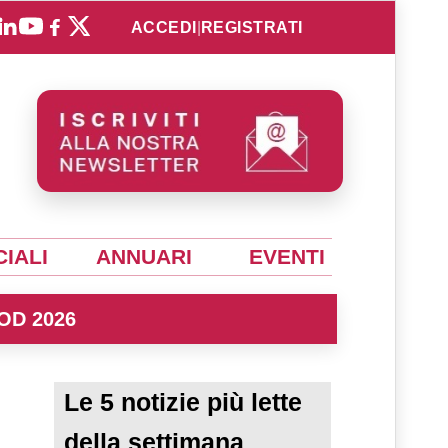
ACCEDI
|
REGISTRATI
IALI
ANNUARI
EVENTI
OD 2026
Le 5 notizie più lette
della settimana