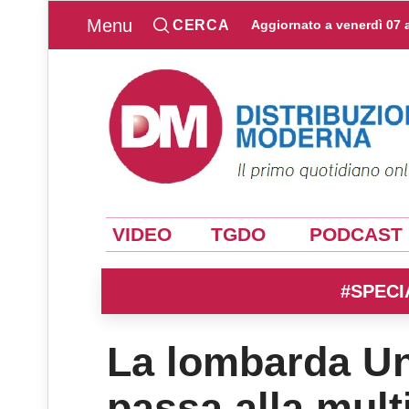
Menu
CERCA
Aggiornato a
venerdì 07 
VIDEO
TGDO
PODCAST
#SPECI
La lombarda Uni
passa alla mul