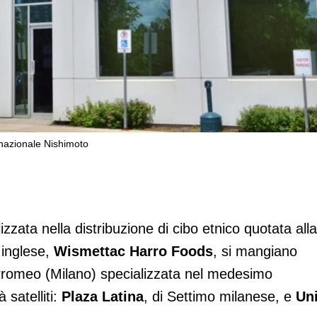
inazionale Nishimoto
 etnici) passa alla multinazionale
izzata nella distribuzione di cibo etnico quotata alla
 inglese,
Wismettac Harro Foods
, si mangiano
orromeo (Milano) specializzata nel medesimo
satelliti:
Plaza Latina
, di Settimo milanese, e
Un