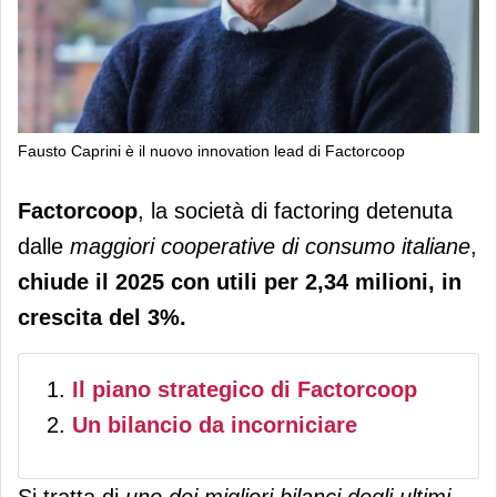
Fausto Caprini è il nuovo innovation lead di Factorcoop
Factorcoop diventa fintech. Per
Factorcoop
, la società di factoring detenuta
l’innovazione arriva Caprini
dalle
maggiori cooperative di consumo italiane
,
chiude il 2025
con utili per 2,34 milioni, in
crescita del 3%.
Il piano strategico di Factorcoop
Un bilancio da incorniciare
Si tratta di
uno dei migliori bilanci degli ultimi