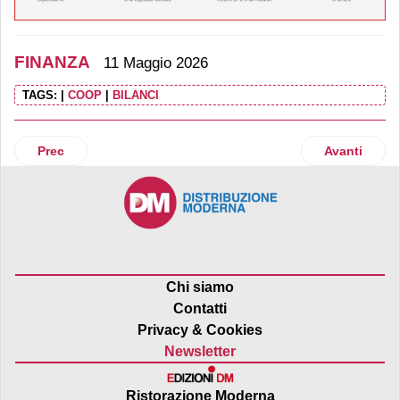
FINANZA
11 Maggio 2026
TAGS:
|
COOP
|
BILANCI
Articolo precedente: Green Arrow Capital: closing su Dea C
Articolo suc
Prec
Avanti
Chi siamo
Contatti
Privacy & Cookies
Newsletter
Ristorazione Moderna