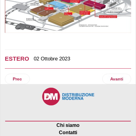
ESTERO
02 Ottobre 2023
Articolo precedente: Ahold-Delhaize raggiunge Rewe e Lecle
Articolo suc
Prec
Avanti
Chi siamo
Contatti