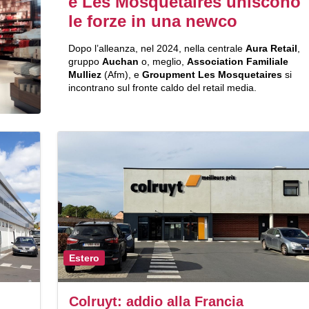
e Les Mosquetaires uniscono
le forze in una newco
Dopo l’alleanza, nel 2024, nella centrale
Aura Retail
,
gruppo
Auchan
o, meglio,
Association Familiale
Mulliez
(Afm), e
Groupment Les Mosquetaires
si
incontrano sul fronte caldo del retail media.
Estero
Colruyt: addio alla Francia