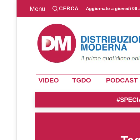
Menu
CERCA
Aggiornato a
giovedì 06 
VIDEO
TGDO
PODCAST
#SPECI